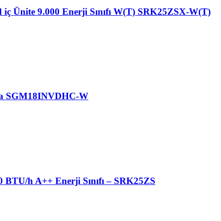
d iç Ünite 9.000 Enerji Sınıfı W(T) SRK25ZSX-W(T)
Klima SGM18INVDHC-W
00 BTU/h A++ Enerji Sınıfı – SRK25ZS