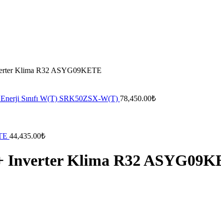
nverter Klima R32 ASYG09KETE
00 Enerji Sınıfı W(T) SRK50ZSX-W(T)
78,450.00
₺
ETE
44,435.00
₺
++ Inverter Klima R32 ASYG09