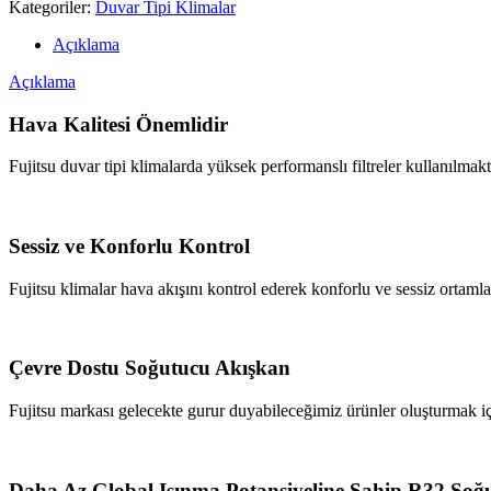
Kategoriler:
Duvar Tipi Klimalar
Açıklama
Açıklama
Hava Kalitesi Önemlidir
Fujitsu duvar tipi klimalarda yüksek performanslı filtreler kullanılmakt
Sessiz ve Konforlu Kontrol
Fujitsu klimalar hava akışını kontrol ederek konforlu ve sessiz ortamla
Çevre Dostu Soğutucu Akışkan
Fujitsu markası gelecekte gurur duyabileceğimiz ürünler oluşturmak içi
Daha Az Global Isınma Potansiyeline Sahip R32 Soğ