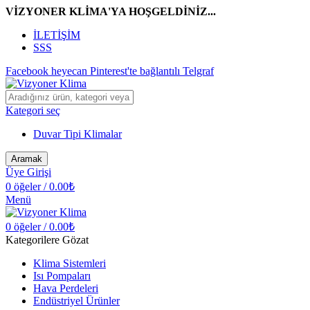
VİZYONER KLİMA'YA HOŞGELDİNİZ...
İLETİŞİM
SSS
Facebook
heyecan
Pinterest'te
bağlantılı
Telgraf
Kategori seç
Duvar Tipi Klimalar
Aramak
Üye Girişi
0
öğeler
/
0.00
₺
Menü
0
öğeler
/
0.00
₺
Kategorilere Gözat
Klima Sistemleri
Isı Pompaları
Hava Perdeleri
Endüstriyel Ürünler