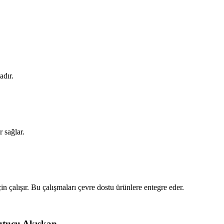
adır.
r sağlar.
n çalışır. Bu çalışmaları çevre dostu ürünlere entegre eder.
utucu Akışkan