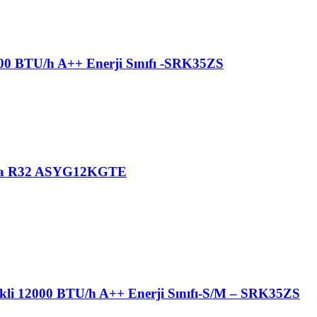
000 BTU/h A++ Enerji Sınıfı -SRK35ZS
lima R32 ASYG12KGTE
nkli 12000 BTU/h A++ Enerji Sınıfı-S/M – SRK35ZS