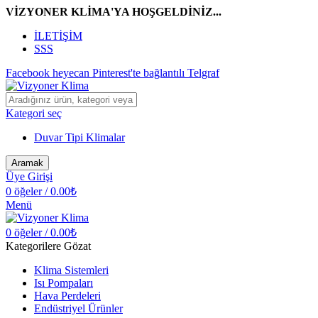
VİZYONER KLİMA'YA HOŞGELDİNİZ...
İLETİŞİM
SSS
Facebook
heyecan
Pinterest'te
bağlantılı
Telgraf
Kategori seç
Duvar Tipi Klimalar
Aramak
Üye Girişi
0
öğeler
/
0.00
₺
Menü
0
öğeler
/
0.00
₺
Kategorilere Gözat
Klima Sistemleri
Isı Pompaları
Hava Perdeleri
Endüstriyel Ürünler