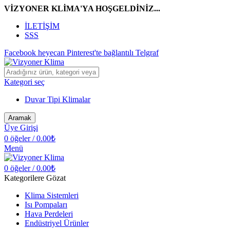
VİZYONER KLİMA'YA HOŞGELDİNİZ...
İLETİŞİM
SSS
Facebook
heyecan
Pinterest'te
bağlantılı
Telgraf
Kategori seç
Duvar Tipi Klimalar
Aramak
Üye Girişi
0
öğeler
/
0.00
₺
Menü
0
öğeler
/
0.00
₺
Kategorilere Gözat
Klima Sistemleri
Isı Pompaları
Hava Perdeleri
Endüstriyel Ürünler